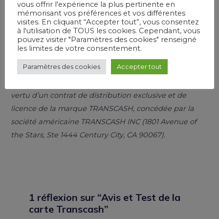
vous offrir l'expérience la plus pertinente en
Cliquez-ici!
mémorisant vos préférences et vos différentes
visites. En cliquant “Accepter tout”, vous consentez
à l'utilisation de TOUS les cookies. Cependant, vous
pouvez visiter "Paramètres des cookies" renseigné
* R. Raphael & Sons Plc. (ci-après la « Banque
les limites de votre consentement.
RAPHAEL » ou « l’Emetteur ») est un Etablissement
Paramètres des cookies
Accepter tout
Financier de droit anglais qui émet les Cartes
commercialisées en France par la société MFTEL en
vertu d’un contrat de distribution exclusive et de
licence de la marque TRANSCASH, concédée par la
société américaine TRANSCASH INC (1801 Avenue of
the Stars, Ste 1444 Century City, CA 90067).
1 réflexion sur “Avis et Test de la
carte Transcash”