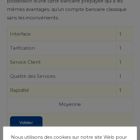
possession d’une carte bancaire prépayée qui a les
mêmes avantages, qu’un compte bancaire classique
sans les inconvénients.
Interface
1
Tarification
1
Service Client
1
Qualité des Services
1
Rapidité
1
Moyenne
Nous utilisons des cookies sur notre site Web pour