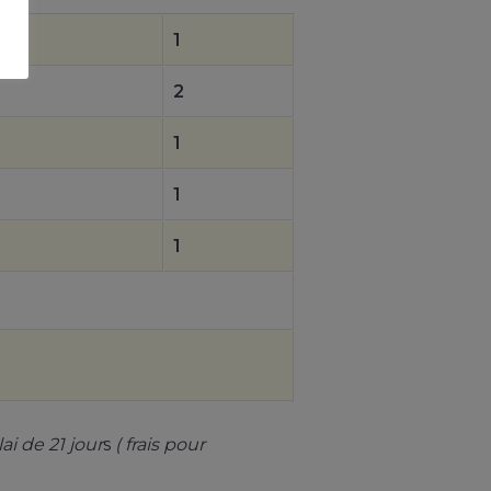
1
2
1
1
1
i de 21 jour
s
( frais pour