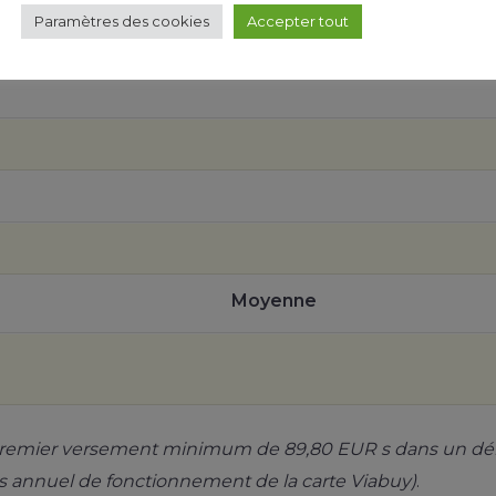
Paramètres des cookies
Accepter tout
Moyenne
premier versement minimum de 89,80 EUR s dans un déla
s annuel de fonctionnement de la carte Viabuy)
.