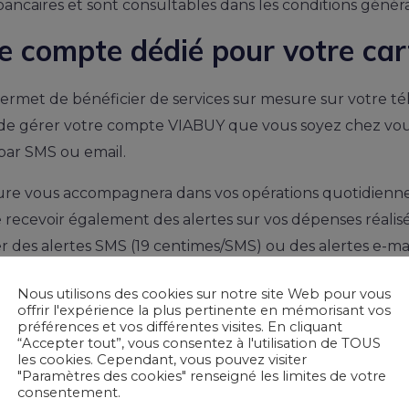
ncaires et sont consultables dans les conditions généra
e compte dédié pour votre ca
ermet de bénéficier de services sur mesure sur votre té
acile de gérer votre compte VIABUY que vous soyez chez v
par SMS ou email.
e vous accompagnera dans vos opérations quotidiennes, 
 recevoir également des alertes sur vos dépenses réalisé
r des alertes SMS (19 centimes/SMS) ou des alertes e-mai
space en ligne qui permet de contrôler toutes les opérati
Nous utilisons des cookies sur notre site Web pour vous
offrir l'expérience la plus pertinente en mémorisant vos
 de demander le renvoi du code confidentiel. Par ailleu
préférences et vos différentes visites. En cliquant
 de répondre à leurs interrogations et d’améliorer leurs s
“Accepter tout”, vous consentez à l'utilisation de TOUS
les cookies. Cependant, vous pouvez visiter
"Paramètres des cookies" renseigné les limites de votre
te Chez Viabuy !
consentement.