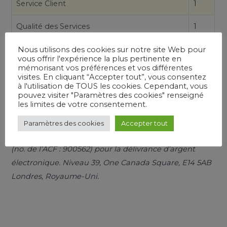
Service Client
1
Qualité des Services
1
Rapidité
1
Nous utilisons des cookies sur notre site Web pour
vous offrir l'expérience la plus pertinente en
mémorisant vos préférences et vos différentes
Moyenne
visites. En cliquant “Accepter tout”, vous consentez
à l'utilisation de TOUS les cookies. Cependant, vous
pouvez visiter "Paramètres des cookies" renseigné
les limites de votre consentement.
Paramètres des cookies
Accepter tout
*
En vertu du Règlement sur l’argent électronique 2011
(no. de l’ACF : 900562) pour la délivrance d’argent
électronique. Niveau 39, One Canada Square, E14 5AB
Londres, Royaume-Uni.