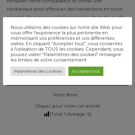
consulter notre comparateur et choisir une
néobanque pour effectuer des transactions en toute
sécurité. Vous pouvez d’ailleurs en cas de perte ou de
vol de la carte bancaire bloquer les transactions à
Nous utilisons des cookies sur notre site Web pour
vous offrir l'expérience la plus pertinente en
partir de votre smartphone ou de votre compte en
mémorisant vos préférences et vos différentes
ligne, afin d’éviter des opérations frauduleuses avec
visites. En cliquant “Accepter tout”, vous consentez
à l'utilisation de TOUS les cookies. Cependant, vous
votre carte bancaire prépayée.
pouvez visiter "Paramètres des cookies" renseigné
les limites de votre consentement.
Cliquez-ici pour obtenir une
Paramètres des cookies
Accepter tout
carte bancaire !
Votre Note
Cliquez pour noter cet article!
[Total:
1
Average:
5
]