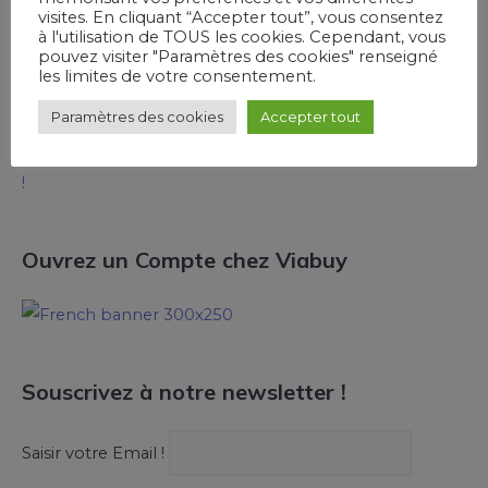
Tsoungui
dans
Avis et test de la carte bancaire
visites. En cliquant “Accepter tout”, vous consentez
à l'utilisation de TOUS les cookies. Cependant, vous
prépayée Joompay
pouvez visiter "Paramètres des cookies" renseigné
les limites de votre consentement.
OBISSON Klébert
dans
Comment contacter le service
client de Pumpkin ?
Paramètres des cookies
Accepter tout
Rubens
dans
Bunq propose désormais des RIB français
!
Ouvrez un Compte chez Viabuy
Souscrivez à notre newsletter !
Saisir votre Email !