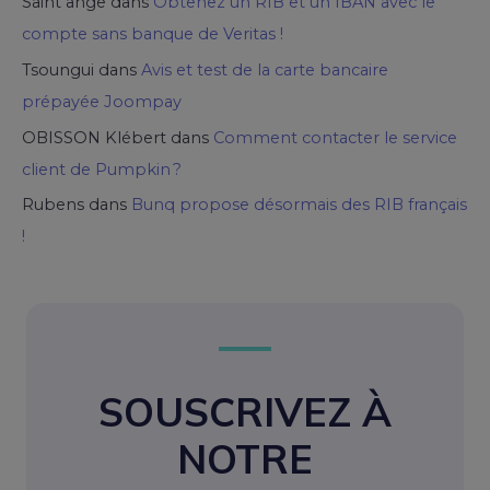
Saint ange
dans
Obtenez un RIB et un IBAN avec le
compte sans banque de Veritas !
Tsoungui
dans
Avis et test de la carte bancaire
prépayée Joompay
OBISSON Klébert
dans
Comment contacter le service
client de Pumpkin ?
Rubens
dans
Bunq propose désormais des RIB français
!
SOUSCRIVEZ À
NOTRE