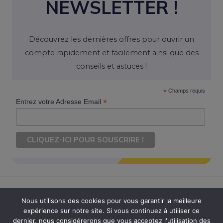
NEWSLETTER !
Découvrez les dernières offres pour ouvrir un
compte rapidement et facilement ainsi que des
conseils et astuces !
*
Champs requis
*
Entrez votre Adresse Email
Nous utilisons des cookies pour vous garantir la meilleure
expérience sur notre site. Si vous continuez à utiliser ce
Copyright © 2026 Ouvrir Son Compte. Tous Droits Réservés
dernier, nous considérerons que vous acceptez l'utilisation des