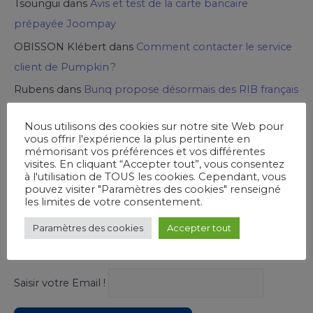
Tsoungui
dans
Avis et test de la carte bancaire
prépayée Joompay
OBISSON Klébert
dans
Comment contacter le service
client de Pumpkin ?
Rubens
dans
Bunq propose désormais des RIB français
!
Nous utilisons des cookies sur notre site Web pour
vous offrir l'expérience la plus pertinente en
mémorisant vos préférences et vos différentes
Ouvrez un Compte chez Viabuy
visites. En cliquant “Accepter tout”, vous consentez
à l'utilisation de TOUS les cookies. Cependant, vous
pouvez visiter "Paramètres des cookies" renseigné
les limites de votre consentement.
Paramètres des cookies
Accepter tout
Souscrivez à notre newsletter !
Saisir votre Email !