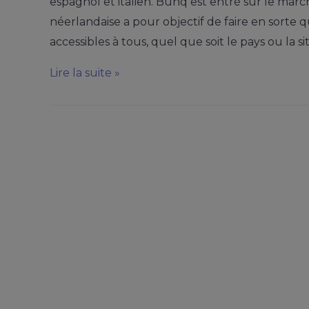
espagnol et italien. Bunq est entré sur le ma
néerlandaise a pour objectif de faire en sorte q
accessibles à tous, quel que soit le pays ou la s
Lire la suite »