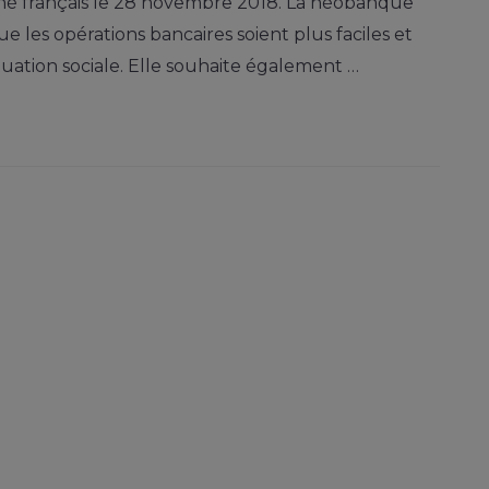
rché français le 28 novembre 2018. La néobanque
ue les opérations bancaires soient plus faciles et
ituation sociale. Elle souhaite également …