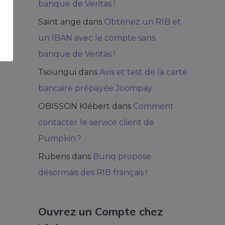
banque de Veritas !
Saint ange
dans
Obtenez un RIB et
un IBAN avec le compte sans
banque de Veritas !
Tsoungui
dans
Avis et test de la carte
bancaire prépayée Joompay
OBISSON Klébert
dans
Comment
contacter le service client de
Pumpkin ?
Rubens
dans
Bunq propose
désormais des RIB français !
Ouvrez un Compte chez