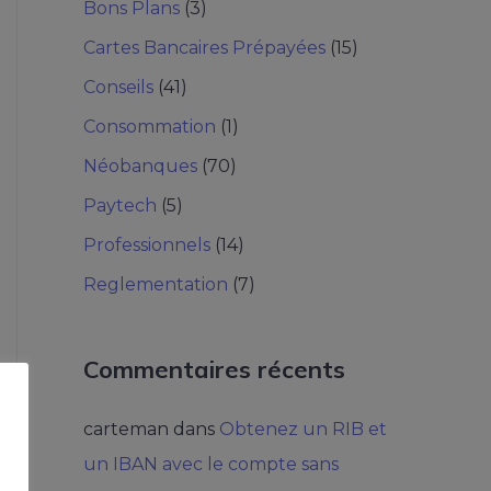
Bons Plans
(3)
Cartes Bancaires Prépayées
(15)
Conseils
(41)
Consommation
(1)
Néobanques
(70)
Paytech
(5)
Professionnels
(14)
Reglementation
(7)
Commentaires récents
carteman
dans
Obtenez un RIB et
un IBAN avec le compte sans