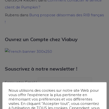
OBISSON Klébert
dans
Comment contacter le service
client de Pumpkin ?
Rubens
dans
Bunq propose désormais des RIB français
!
Ouvrez un Compte chez Viabuy
Souscrivez à notre newsletter !
Saisir votre Email !
Nous utilisons des cookies sur notre site Web pour
vous offrir l'expérience la plus pertinente en
mémorisant vos préférences et vos différentes
visites. En cliquant “Accepter tout”, vous consentez
à l'utilisation de TOUS les cookies. Cependant, vous