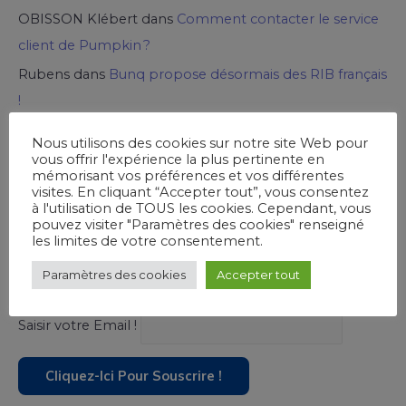
OBISSON Klébert
dans
Comment contacter le service
client de Pumpkin ?
Rubens
dans
Bunq propose désormais des RIB français
!
Nous utilisons des cookies sur notre site Web pour
vous offrir l'expérience la plus pertinente en
Ouvrez un Compte chez Viabuy
mémorisant vos préférences et vos différentes
visites. En cliquant “Accepter tout”, vous consentez
à l'utilisation de TOUS les cookies. Cependant, vous
pouvez visiter "Paramètres des cookies" renseigné
les limites de votre consentement.
Souscrivez à notre newsletter !
Paramètres des cookies
Accepter tout
Saisir votre Email !