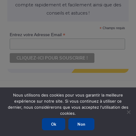
compte rapidement et facilement ainsi que des
conseils et astuces !
*
Champs requis
*
Entrez votre Adresse Email
Nous utilisons des cookies pour vous garantir la meilleure
expérience sur notre site. Si vous continuez à utiliser ce
Copyright © 2026 Ouvrir Son Compte. Tous Droits Réservés
dernier, nous considérerons que vous acceptez l'utilisation des
cookies.
Powered by Ouvrir Son Compte
Ok
Non