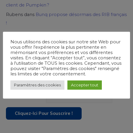
client de Pumpkin ?
Rubens
dans
Bunq propose désormais des RIB français
!
Nous utilisons des cookies sur notre site Web pour
Ouvrez un Compte chez Viabuy
vous offrir l'expérience la plus pertinente en
mémorisant vos préférences et vos différentes
visites. En cliquant “Accepter tout”, vous consentez
à l'utilisation de TOUS les cookies. Cependant, vous
pouvez visiter "Paramètres des cookies" renseigné
les limites de votre consentement.
Souscrivez à notre newsletter !
Paramètres des cookies
Accepter tout
Saisir votre Email !