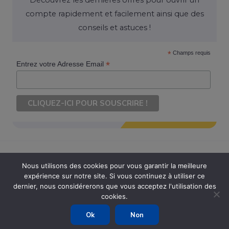
Découvrez les dernières offres pour ouvrir un
compte rapidement et facilement ainsi que des
conseils et astuces !
*
Champs requis
*
Entrez votre Adresse Email
Nous utilisons des cookies pour vous garantir la meilleure
expérience sur notre site. Si vous continuez à utiliser ce
Copyright © 2026 Ouvrir Son Compte. Tous Droits Réservés
dernier, nous considérerons que vous acceptez l'utilisation des
cookies.
Powered by Ouvrir Son Compte
Ok
Non