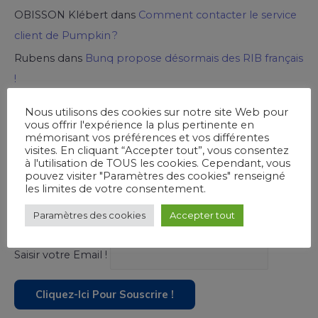
OBISSON Klébert
dans
Comment contacter le service
client de Pumpkin ?
Rubens
dans
Bunq propose désormais des RIB français
!
Nous utilisons des cookies sur notre site Web pour
vous offrir l'expérience la plus pertinente en
Ouvrez un Compte chez Viabuy
mémorisant vos préférences et vos différentes
visites. En cliquant “Accepter tout”, vous consentez
à l'utilisation de TOUS les cookies. Cependant, vous
pouvez visiter "Paramètres des cookies" renseigné
les limites de votre consentement.
Souscrivez à notre newsletter !
Paramètres des cookies
Accepter tout
Saisir votre Email !