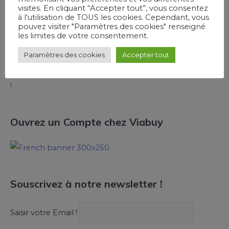
Tsoungui
dans
Avis et test de la carte bancaire
visites. En cliquant “Accepter tout”, vous consentez
à l'utilisation de TOUS les cookies. Cependant, vous
prépayée Joompay
pouvez visiter "Paramètres des cookies" renseigné
les limites de votre consentement.
OBISSON Klébert
dans
Comment contacter le service
client de Pumpkin ?
Paramètres des cookies
Accepter tout
Rubens
dans
Bunq propose désormais des RIB français
!
Ouvrez un Compte chez Viabuy
Souscrivez à notre newsletter !
Saisir votre Email !