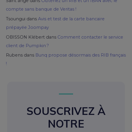
Saint ange
dans
Obtenez un RIB et un IBAN avec le
compte sans banque de Veritas !
Tsoungui
dans
Avis et test de la carte bancaire
prépayée Joompay
OBISSON Klébert
dans
Comment contacter le service
client de Pumpkin ?
Rubens
dans
Bunq propose désormais des RIB français
!
SOUSCRIVEZ À
NOTRE