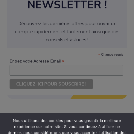
NEWSLETTER !
Découvrez les dernières offres pour ouvrir un
compte rapidement et facilement ainsi que des
conseils et astuces !
*
Champs requis
*
Entrez votre Adresse Email
Nous utilisons des cookies pour vous garantir la meilleure
expérience sur notre site. Si vous continuez à utiliser ce
Copyright © 2026 Ouvrir Son Compte. Tous Droits Réservés
dernier, nous considérerons que vous acceptez l'utilisation des