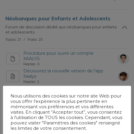
Néobanques pour Enfants et Adolescents
Forum de discussion dédié aux néobanques pour enfants
et adolescents
Topics: 21 / Posts: 25
Procédure pour ouvrir un compte
XAALYS
Replies: 0
Découvrez la nouvelle version de l'app
Xaalys
Replies: 2
Compte enfant avec Revolut
Replies: 1
Nous utilisons des cookies sur notre site Web pour
vous offrir l'expérience la plus pertinente en
Consultez notre guide pour choisir un
mémorisant vos préférences et vos différentes
néobanq...
visites. En cliquant “Accepter tout”, vous consentez
Replies: 0
à l'utilisation de TOUS les cookies. Cependant, vous
Pixpay fonctionne avec Apple Pay et
pouvez visiter "Paramètres des cookies" renseigné
Google Pa...
les limites de votre consentement.
Replies: 0