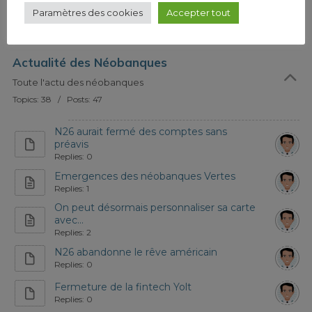
Paramètres des cookies
Accepter tout
voir tous les sujets
Actualité des Néobanques
Toute l'actu des néobanques
Topics: 38 / Posts: 47
N26 aurait fermé des comptes sans
préavis
Replies: 0
Emergences des néobanques Vertes
Replies: 1
On peut désormais personnaliser sa carte
avec...
Replies: 2
N26 abandonne le rêve américain
Replies: 0
Fermeture de la fintech Yolt
Replies: 0